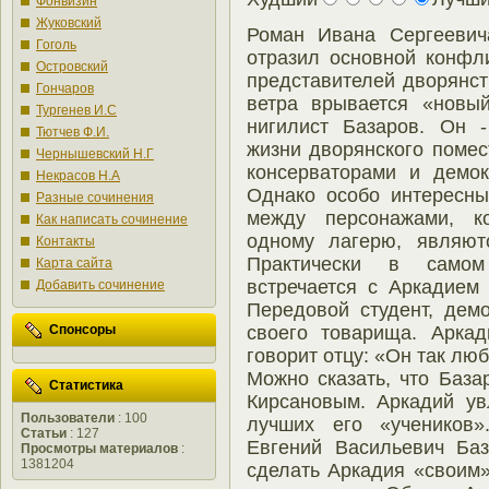
Фонвизин
Жуковский
Роман Ивана Сергеевич
Гоголь
отразил основной конфл
Островский
представителей дворянст
Гончаров
ветра врывается «новый
Тургенев И.С
нигилист Базаров. Он 
Тютчев Ф.И.
жизни дворянского помес
Чернышевский Н.Г
консерваторами и демо
Некрасов Н.А
Однако особо интересны
Разные сочинения
между персонажами, к
Как написать сочинение
одному лагерю, являют
Контакты
Практически в самом
Карта сайта
встречается с Аркадием
Добавить сочинение
Передовой студент, демо
своего товарища. Аркад
Спонсоры
говорит отцу: «Он так люб
Можно сказать, что Баз
Статистика
Кирсановым. Аркадий ув
Пользователи
: 100
лучших его «учеников»
Статьи
: 127
Евгений Васильевич Баз
Просмотры материалов
:
1381204
сделать Аркадия «своим»