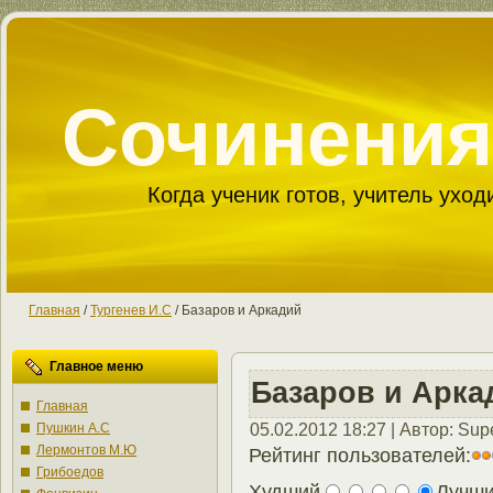
Сочинения
Когда ученик готов, учитель уходи
Главная
/
Тургенев И.С
/ Базаров и Аркадий
Главное меню
Базаров и Арка
Главная
05.02.2012 18:27 | Автор: Supe
Пушкин А.С
Лермонтов М.Ю
Рейтинг пользователей:
Грибоедов
Худший
Лучш