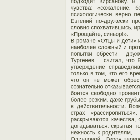
подходит Кирсанову. В
чувства: «сожаление, б
психологически верно пе
Евгений по-дружески про
словно спохватившись, и
«Прощайте, синьор!».
В романе «Отцы и дети» 
наиболее сложный и прот
попытки обрести дружб
Тургенев считал, что Б
утверждение справедли
только в том, что его в
что он не может обре
сознательно отказывается 
боится свободно проявит
более резким. даже груб
в действительности. Во
страх «рассиропитьс
раскрываются качества, 
догадываться: скрытая п
нежность к родителям, 
Одинцовой. Героя перепо