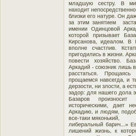
младшую сестру. В ми
находит непосредственнос
близки его натуре. Он даж
за этим занятием заста
имении Одинцовой Аркад
которой призывает Баз
Кирсанова, идеалом. В 
вполне счастлив. Кстат
пригодились в жизни. Арк
повести хозяйство. Ба
Аркадий - союзник лишь 
расстаться. Прощаясь
прощаемся навсегда, и ты
дерзости, ни злости, а е
задор: для нашего дола э
Базаров произносит 
историческими, дает н
Аркадию, и людям, подо
все-таки мяконький,
либеральный барич...» Е
лишений жизнь, к котор