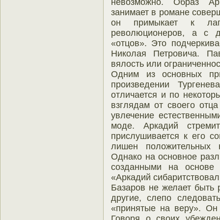
невозможно. Образ Ар
занимает в романе совер
он примыкает к лаг
революционеров, а с д
«отцов». Это подчеркива
Николая Петровича. Па
вялость или ограниченнос
Одним из основных пр
произведении Тургенев
отличается и по некотор
взглядам от своего отца
увлечение естественными
моде. Аркадий стреми
прислушивается к его с
лишен положительных к
Однако на основное разл
созданными на основе 
«Аркадий сибаритствовал
Базаров не желает быть 
другие, слепо следоват
«принятые на веру». Он 
Говоря о своих убежден