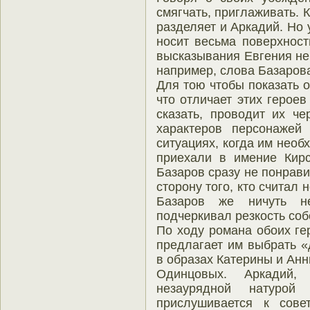
смягчать, приглаживать. 
разделяет и Аркадий. Но
носит весьма поверхност
высказывания Евгения не
например, слова Базарова
Для тою чтобы показать 
что отличает этих героев
сказать, проводит их ч
характеров персонажей
ситуациях, когда им необ
приехали в имение Кирс
Базаров сразу не понрави
сторону того, кто считал 
Базаров же ничуть н
подчеркивал резкость соб
По ходу романа обоих ге
предлагает им выбрать «
в образах Катерины и Ан
Одинцовых. Аркадий,
незаурядной натуро
прислушивается к сове